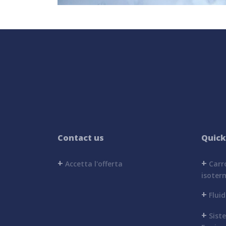
Contact us
Quick
+
+
Accetta l'offerta
Carro
isoter
+
Fluid
+
Sist