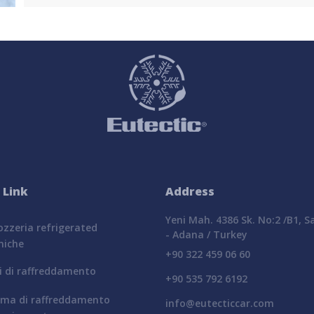
 Link
Address
Yeni Mah. 4386 Sk. No:2 /B1, 
zzeria refrigerated
- Adana / Turkey
miche
+90 322 459 06 60
i di raffreddamento
+90 535 792 6192
ema di raffreddamento
info@eutecticcar.com