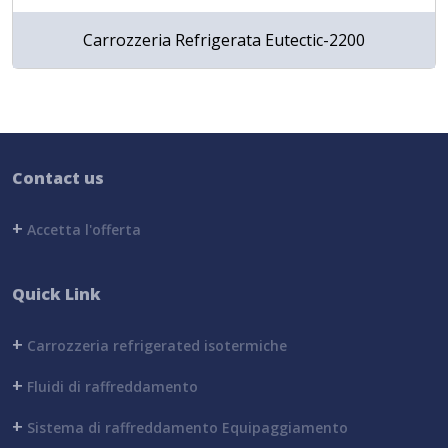
Carrozzeria Refrigerata Eutectic-2200
Contact us
+
Accetta l'offerta
Quick Link
+
Carrozzeria refrigerated isotermiche
+
Fluidi di raffreddamento
+
Sistema di raffreddamento Equipaggiamento