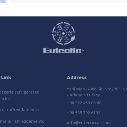
 Link
Address
Yeni Mah. 4386 Sk. No:2 /B1, 
zzeria refrigerated
- Adana / Turkey
miche
+90 322 459 06 60
i di raffreddamento
+90 535 792 6192
ema di raffreddamento
info@eutecticcar.com