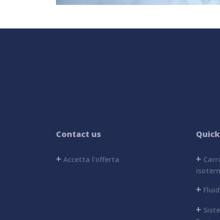
Contact us
Quick
+
+
Accetta l'offerta
Carro
isoter
+
Fluid
+
Sist