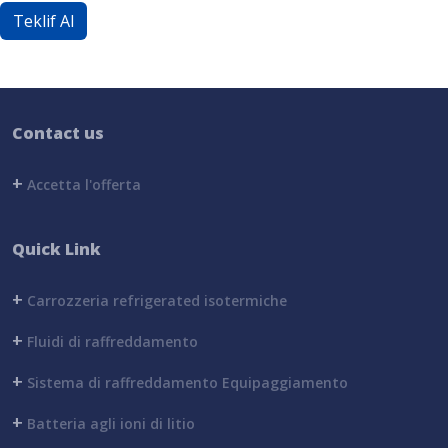
Teklif Al
Contact us
+
Accetta l'offerta
Quick Link
+
Carrozzeria refrigerated isotermiche
+
Fluidi di raffreddamento
+
Sistema di raffreddamento Equipaggiamento
+
Batteria agli ioni di litio