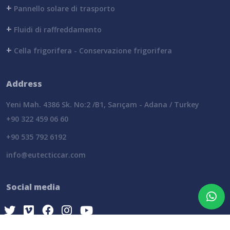
+
Pannello solare di trasporto
+
Fluidi di raffreddamento
+
Cella frigorifera - Conservazione frigorifera
Address
Yeni Mah. 4386 Sk. No:2 /B1, Sarıçam - Adana / Turkey
+90 322 459 06 60
+90 535 792 6192
info@eutecticcar.com
Social media