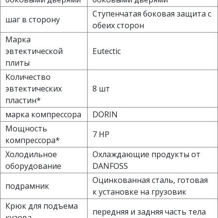
Ступенчатая боковая защита с
шаг в сторону
обеих сторон
Марка
эвтектической
Eutectic
плиты
Количество
эвтектических
8 шт
пластин*
марка компрессора
DORIN
Мощность
7 HP
компрессора*
Холодильное
Охлаждающие продукты от
оборудование
DANFOSS
Оцинкованная сталь, готовая
подрамник
к установке на грузовик
Крюк для подъема
передняя и задняя часть тела
кузова