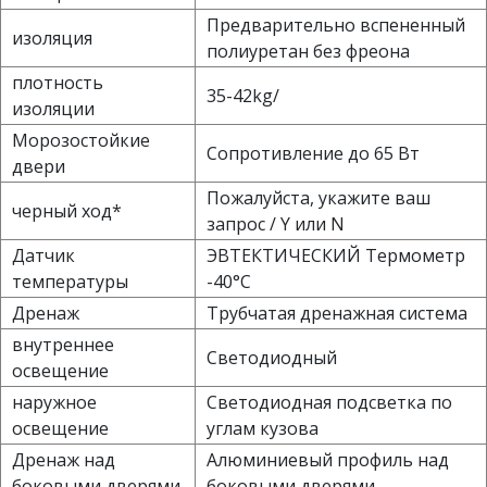
Предварительно вспененный
изоляция
полиуретан без фреона
плотность
35-42kg/
изоляции
Морозостойкие
Сопротивление до 65 Вт
двери
Пожалуйста, укажите ваш
черный ход*
запрос / Y или N
Датчик
ЭВТЕКТИЧЕСКИЙ Термометр
температуры
-40°C
Дренаж
Трубчатая дренажная система
внутреннее
Светодиодный
освещение
наружное
Светодиодная подсветка по
освещение
углам кузова
Дренаж над
Алюминиевый профиль над
боковыми дверями
боковыми дверями