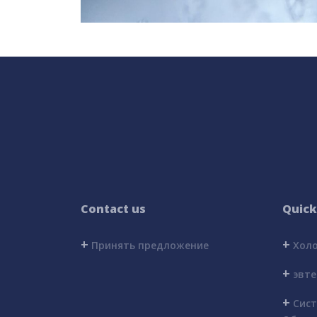
Contact us
Quick
+
+
Принять предложение
Холо
+
эвте
+
Сист