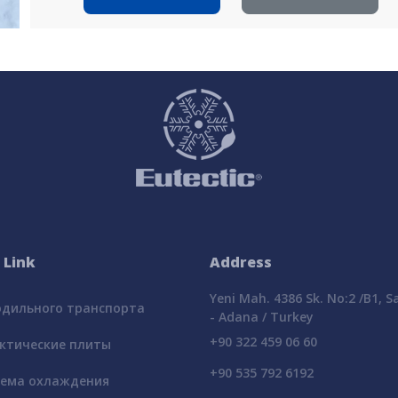
 Link
Address
Yeni Mah. 4386 Sk. No:2 /B1, 
дильного транспорта
- Adana / Turkey
+90 322 459 06 60
ктические плиты
+90 535 792 6192
ема охлаждения