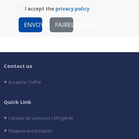
I accept the
privacy policy
ENVOYER
FAIRELEMÉNAGE
Contact us
+
Accepter l'offre
Quick Link
+
Caisses de camions réfrigérés
+
Plaques eutectiques