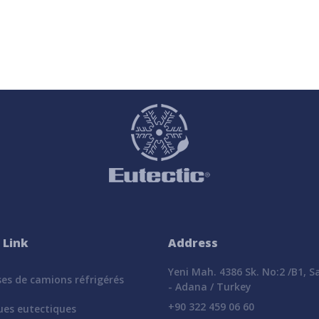
 Link
Address
Yeni Mah. 4386 Sk. No:2 /B1, 
es de camions réfrigérés
- Adana / Turkey
+90 322 459 06 60
ues eutectiques