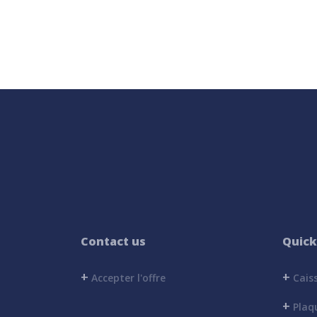
Contact us
Quick
+
+
Accepter l'offre
Caiss
+
Plaq