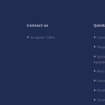
Contact us
Quick
+
+
Accepter l'offre
Caiss
+
Plaq
+
Syst
Équip
+
Batte
+
Pann
+
Fluid
+
Cham