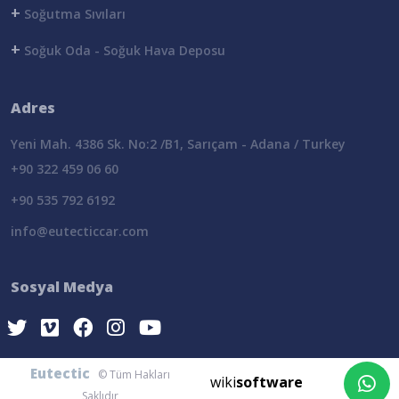
+
Soğutma Sıvıları
+
Soğuk Oda - Soğuk Hava Deposu
Adres
Yeni Mah. 4386 Sk. No:2 /B1, Sarıçam - Adana / Turkey
+90 322 459 06 60
+90 535 792 6192
info@eutecticcar.com
Sosyal Medya
Eutectic
© Tüm Hakları
wiki
software
Saklıdır