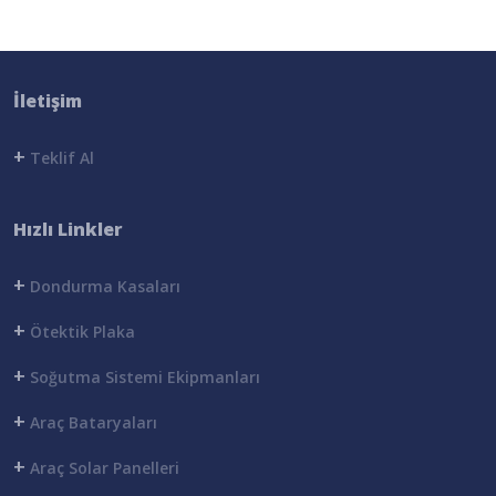
İletişim
+
Teklif Al
Hızlı Linkler
+
Dondurma Kasaları
+
Ötektik Plaka
+
Soğutma Sistemi Ekipmanları
+
Araç Bataryaları
+
Araç Solar Panelleri