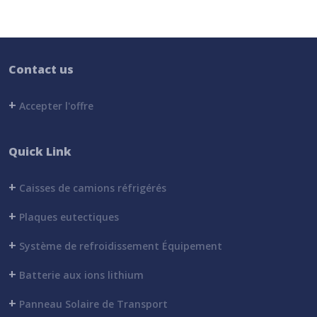
Contact us
+
Accepter l'offre
Quick Link
+
Caisses de camions réfrigérés
+
Plaques eutectiques
+
Système de refroidissement Équipement
+
Batterie aux ions lithium
+
Panneau Solaire de Transport