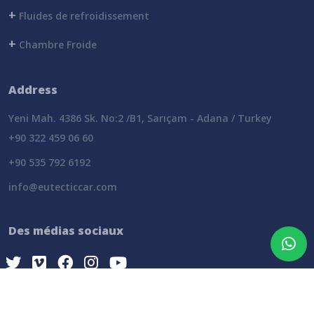
+
Fluides de refroidissement
+
Chambre Froide
Address
Yeni Mah. 4386 Sk. No:2 /B1, Sarıçam - Adana / Turkey
+90 322 459 06 60
+90 535 792 6192
info@eutecticcar.com
Des médias sociaux
Eutectic
© Tous les droits
wiki
software