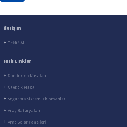
İletişim
+
Teklif Al
Hızlı Linkler
+
Dondurma Kasaları
+
Ötektik Plaka
+
Soğutma Sistemi Ekipmanları
+
Araç Bataryaları
+
Araç Solar Panelleri