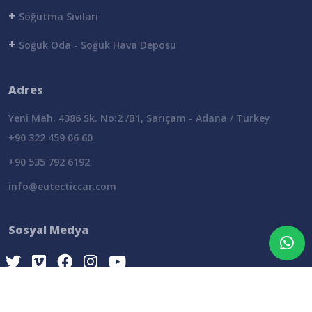
+
Soğutma Sıvıları
+
Soğuk Oda - Soğuk Hava Deposu
Adres
Yeni Mah. 4386 Sk. No:2 /B1, Sarıçam - Adana / Turkey
+90 322 459 06 60
+90 535 792 6192
info@eutecticcar.com
Sosyal Medya
Eutectic
© Tüm Hakları
wiki
software